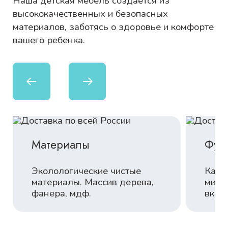
Наша детская мебель создается из
высококачественных и безопасных
материалов, заботясь о здоровье и комфорте
вашего ребенка.
Материалы
Фур
Эколологические чистые
Каче
материалы. Массив дерева,
миро
фанера, мдф.
вклю