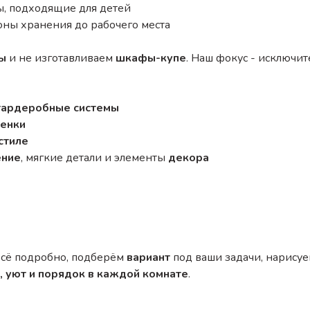
, подходящие для детей
оны хранения до рабочего места
ы
и не изготавливаем
шкафы-купе
. Наш фокус - исключи
гардеробные системы
тенки
стиле
ение
, мягкие детали и элементы
декора
всё подробно, подберём
вариант
под ваши задачи, нарисуем
, уют и порядок в каждой комнате
.