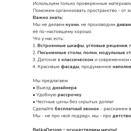
Используем только проверенные материалы
Поможем организовать пространство - от з
Важно знать:
Мы не делаем
кухни
, не производим
диван
её по-настоящему хорошо.
Что у нас есть:
Встроенные шкафы
,
угловые решения
,
Письменные столы
,
полки
,
модульные с
Детские в
классическом
и современном
Красивые
фасады
, продуманное
наполн
Мы предлагаем:
• Выезд
дизайнера
• Удобную
рассрочку
• Честные цены без скрытых доплат
Сделайте
бесплатный звонок
- расскажем 
Мы - не про «всё подряд», мы - про
детство
BelkaDesign – осуществляем мечты!