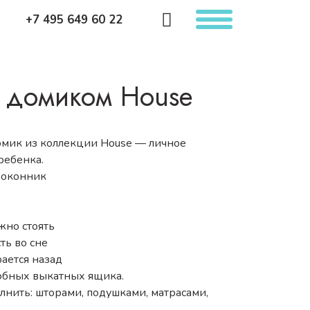
+7 495 649 60 22
с домиком House
домик из коллекции House — личное
ребенка.
доконник
жно стоять
ть во сне
ается назад
обных выкатных ящика.
нить: шторами, подушками, матрасами,