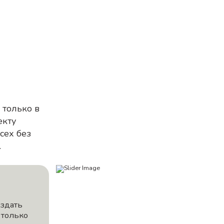
 только в
екту
сех без
.
оздать
 только