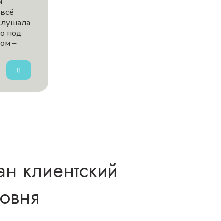
м
 всё
слушала
бо под
ом –
ан клиентский
ровня