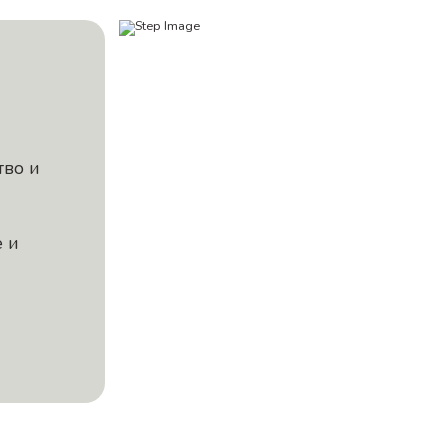
тво и
 и