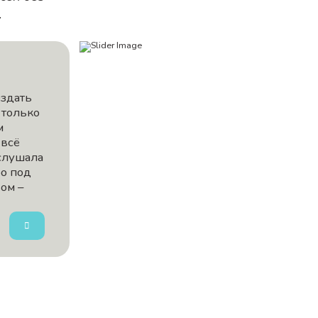
.
оздать
 только
м
 всё
слушала
бо под
ом –