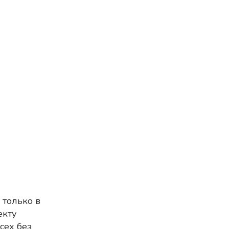
 только в
екту
сех без