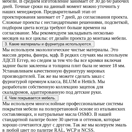
мебели. В среднем изготовление занимает от 30 до 60 рабочих
дней. Точные сроки на данный момент можно уточнить у
наших менеджеров. Предварительный этап от
проектирования занимает от 7 дней, до согласования проекта.
Сложные проекты с нестандартными решениями, подсветкой,
подбором цвета всегда требуют больше времени на
согласование. Мы рекомендуем закладывать несколько
месяцев на все циклы: от дизайн проекта до монтажа мебели.
3. Какие материалы и фурнитура используются.
Мы используем эколологические чистые материалы. Это
массив дерева, фанера, мдф. В редких случаях мы используем
ЛДСП Еггер, но следим за тем что бы все кромки включая
задние были заклеены и толщина плит была не менее 18 мм.
Устанавливаем качественную фурнитуру мировых
производителей. Так же вы можете сделать заказ с
фурнитурой премиум класса, BLUM и Hettich. Мы
разработали собственную коллекцию зацепок для
скаладромов, адаптированную под детские руки.
4. Чем покрывается мебель.
Мы используем многослойные профессиональные системы
покрытия мебели на полиуретановой основе из итальянских
составляющих, и натуральные масла OSMO. В нашей
стандартной палитре более 30 цветов и оттенков, которые
хорошо сочетаются друг с другом. Так же мы колеруем эмаль
в любой цвет по палитре RAL, WCP и NCSS.