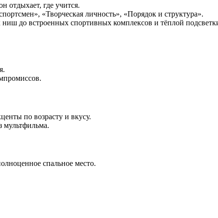
н отдыхает, где учится.
портсмен», «Творческая личность», «Порядок и структура».
 ниш до встроенных спортивных комплексов и тёплой подсветк
я.
омпромиссов.
кценты по возрасту и вкусу.
из мультфильма.
полноценное спальное место.