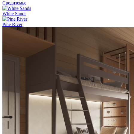
Средиземье
White Sands
Pine River