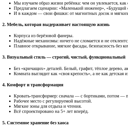
Мы изучаем образ жизни ребёнка: чем он увлекается, как о
Предлагаем сценарии: «Маленький инженер», «Будущий с
И в каждом — свои фишки: от магнитных досок и мягких
2. Мебель, которая выдерживает настоящую жизнь
Корпуса из берёзовой фанеры.
Надёжные механизмы: ничего не сломается и не отклеитс
Плавное открывание, мягкие фасады, безопасность без к
3. Визуальный стиль — строгий, чистый, функциональный
Без «кричащих» деталей. Белый, графит, тёплое дерево, а
Комната выглядит как «своя крепость», а не как детская 
4. Комфорт и трансформация
Кровать-трансформер: сначала — с бортиками, потом — 
Рабочее место с регулируемой высотой.
Мягкие зоны для отдыха и чтения.
Всё спроектировано на 5+ лет вперёд.
5. Системное хранение без хаоса